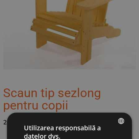
Scaun tip sezlong
pentru copii
220,00
lei
Utilizarea responsabilă a
datelor dvs.
ROMANIAN