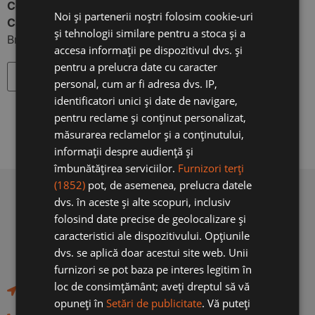
Cod produs:
scaun
Noi și partenerii noștri folosim cookie-uri
ENGLISH
Categorie:
Mobilier gradina
și tehnologii similare pentru a stoca și a
Brand:
Happy Wood
accesa informații pe dispozitivul dvs. și
pentru a prelucra date cu caracter
Adauga in cos
personal, cum ar fi adresa dvs. IP,
identificatori unici și date de navigare,
pentru reclame și conținut personalizat,
măsurarea reclamelor și a conținutului,
informații despre audiență și
îmbunătățirea serviciilor.
Furnizori terți
(1852)
pot, de asemenea, prelucra datele
dvs. în aceste și alte scopuri, inclusiv
folosind date precise de geolocalizare și
caracteristici ale dispozitivului. Opțiunile
dvs. se aplică doar acestui site web. Unii
furnizori se pot baza pe interes legitim în
loc de consimțământ; aveți dreptul să vă
Str .Zizinului nr. 979, Tarlungeni Judetul Brasov
opuneți în
Setări de publicitate
. Vă puteți