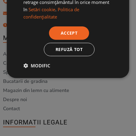
0730.602.246
retrage consimțământul în orice moment
în
Setări cookie
.
Politica de
vanzari@happywood.ro
confidențialitate
Luni - Vineri: 9:00- 18:00
ACCEPT
MENIU
REFUZĂ TOT
Acasa
Casute din lemn pentru copii
MODIFIC
Spatii de joaca si accesorii
Bucatarii de gradina
Magazin din lemn cu alimente
Despre noi
Contact
INFORMATII LEGALE