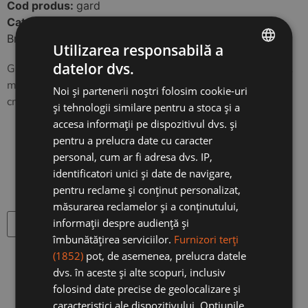
Cod produs:
gard
Categorie:
Mobilier gradina
Brand:
Happy Wood
Utilizarea responsabilă a
datelor dvs.
Gardulet din lemn pentru gradina, la lungimi de 0.5 m si 1
ROMANIAN
m, inaltime de 20 cm – dupa ce intra in pamant (total 40
Noi și partenerii noștri folosim cookie-uri
ENGLISH
cm). Disponibil in doua variante.
și tehnologii similare pentru a stoca și a
accesa informații pe dispozitivul dvs. și
Dimensiuni: (L) 50 x (H) 20 cm / (L) 100 x (H) 20 cm
pentru a prelucra date cu caracter
personal, cum ar fi adresa dvs. IP,
Dimensiune
identificatori unici și date de navigare,
pentru reclame și conținut personalizat,
măsurarea reclamelor și a conținutului,
informații despre audiență și
Adauga in cos
îmbunătățirea serviciilor.
Furnizori terți
(1852)
pot, de asemenea, prelucra datele
dvs. în aceste și alte scopuri, inclusiv
folosind date precise de geolocalizare și
caracteristici ale dispozitivului. Opțiunile