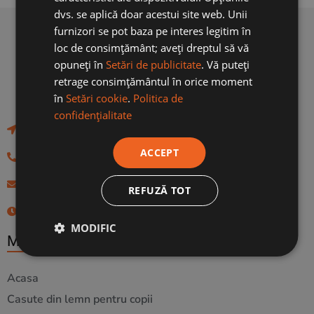
dvs. se aplică doar acestui site web. Unii
furnizori se pot baza pe interes legitim în
loc de consimțământ; aveți dreptul să vă
opuneți în
Setări de publicitate
. Vă puteți
retrage consimțământul în orice moment
în
Setări cookie
.
Politica de
confidențialitate
Str .Zizinului nr. 979, Tarlungeni Judetul Brasov
ACCEPT
0730.602.246
vanzari@happywood.ro
REFUZĂ TOT
Luni - Vineri: 9:00- 18:00
MODIFIC
MENIU
Acasa
Casute din lemn pentru copii