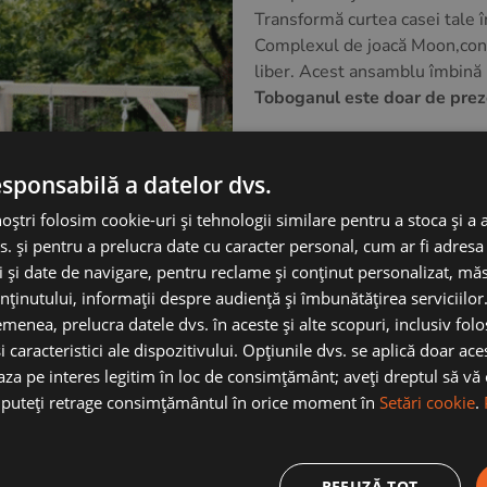
Transformă curtea casei tale în
Complexul de joacă Moon,concep
liber. Acest ansamblu îmbină p
Toboganul este doar de prezen
Dimensiuni:
Dimensiuni totale: (L) 2
esponsabilă a datelor dvs.
Dimensiuni structura lea
*complexul include căsuța, kit
noștri folosim cookie-uri și tehnologii similare pentru a stoca și a 
*toboganul se vinde separat
s. și pentru a prelucra date cu caracter personal, cum ar fi adresa 
ci și date de navigare, pentru reclame și conținut personalizat, m
nținutului, informații despre audiență și îmbunătățirea serviciilor
Adauga in cos
menea, prelucra datele dvs. în aceste și alte scopuri, inclusiv fol
i caracteristici ale dispozitivului. Opțiunile dvs. se aplică doar ace
baza pe interes legitim în loc de consimțământ; aveți dreptul să vă
ă puteți retrage consimțământul în orice moment în
Setări cookie
.
REFUZĂ TOT