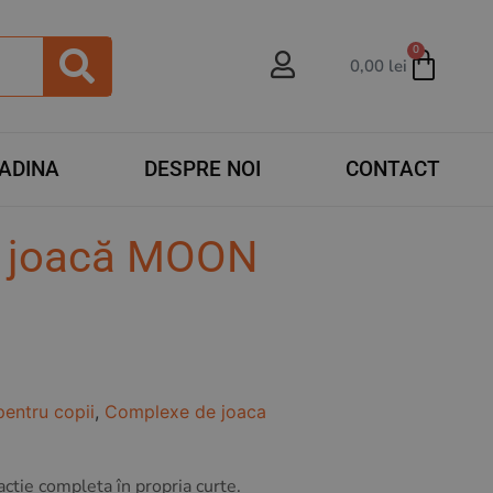
0
0,00
lei
RADINA
DESPRE NOI
CONTACT
 joacă MOON
pentru copii
,
Complexe de joaca
ție completa în propria curte.