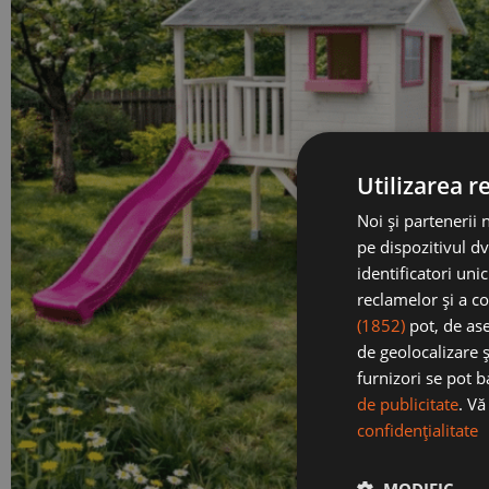
Utilizarea r
Noi și partenerii 
pe dispozitivul dv
identificatori uni
reclamelor și a co
(1852)
pot, de ase
de geolocalizare ș
furnizori se pot 
de publicitate
. V
confidențialitate