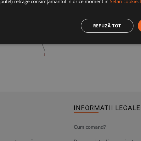
ă puteți retrage consimțământul în orice moment în
Setări cookie
.
REFUZĂ TOT
INFORMATII LEGALE
Cum comand?