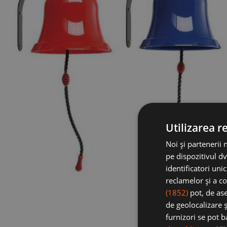
Utilizarea r
Noi și partenerii 
pe dispozitivul dv
identificatori uni
reclamelor și a co
(1852)
pot, de ase
de geolocalizare ș
furnizori se pot 