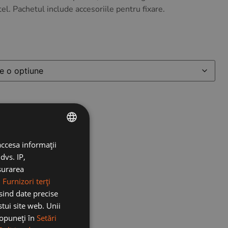
el. Pachetul include accesoriile pentru fixare.
accesa informații
ROMANIAN
dvs. IP,
ENGLISH
ăsurarea
.
Furnizori terți
osind date precise
stui site web. Unii
 opuneți în
Setări