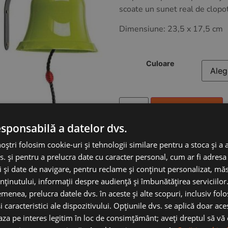
scoate un sunet real de clopot
Dimensiune: 23,5 x 17,5 cm
Culoare
Adauga in cos
esponsabilă a datelor dvs.
noștri folosim cookie-uri și tehnologii similare pentru a stoca și a 
s. și pentru a prelucra date cu caracter personal, cum ar fi adresa 
ci și date de navigare, pentru reclame și conținut personalizat, m
nținutului, informații despre audiență și îmbunătățirea serviciilor
menea, prelucra datele dvs. în aceste și alte scopuri, inclusiv fol
i caracteristici ale dispozitivului. Opțiunile dvs. se aplică doar ace
baza pe interes legitim în loc de consimțământ; aveți dreptul să vă