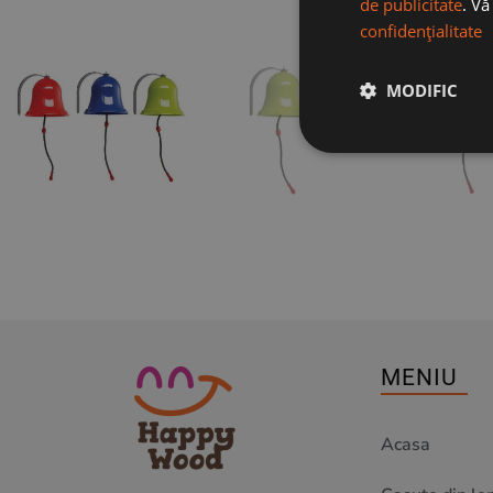
de publicitate
. V
confidențialitate
MODIFIC
MENIU
Acasa